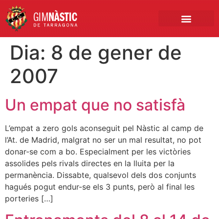
PRIMER EQUIP
MARCA NÀSTIC
INSCRIPCIONS FUTBO
BOTIGA ONLINE
Dia:
8 de gener de
2007
Un empat que no satisfà
L’empat a zero gols aconseguit pel Nàstic al camp de
l’At. de Madrid, malgrat no ser un mal resultat, no pot
donar-se com a bo. Especialment per les victòries
assolides pels rivals directes en la lluita per la
permanència. Dissabte, qualsevol dels dos conjunts
hagués pogut endur-se els 3 punts, però al final les
porteries […]