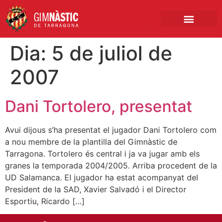
PRIMER EQUIP
MARCA NÀSTIC
INSCRIPCIONS FUTBO
BOTIGA ONLINE
Dia:
5 de juliol de
2007
Dani Tortolero, presentat
Avui dijous s’ha presentat el jugador Dani Tortolero com
a nou membre de la plantilla del Gimnàstic de
Tarragona. Tortolero és central i ja va jugar amb els
granes la temporada 2004/2005. Arriba procedent de la
UD Salamanca. El jugador ha estat acompanyat del
President de la SAD, Xavier Salvadó i el Director
Esportiu, Ricardo […]