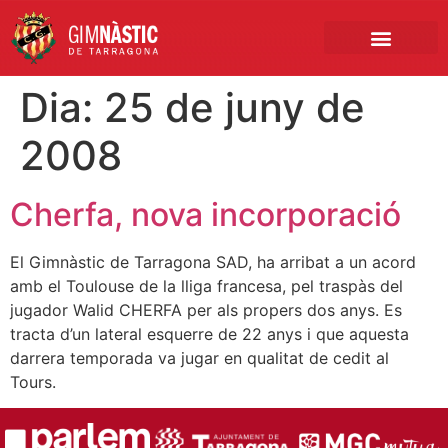
PRIMER EQUIP
MARCA NÀSTIC
INSCRIPCIONS FUTBO
BOTIGA ONLINE
Dia:
25 de juny de
2008
Cherfa, nova incorporació
El Gimnàstic de Tarragona SAD, ha arribat a un acord
amb el Toulouse de la lliga francesa, pel traspàs del
jugador Walid CHERFA per als propers dos anys. Es
tracta d’un lateral esquerre de 22 anys i que aquesta
darrera temporada va jugar en qualitat de cedit al
Tours.