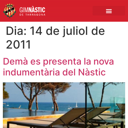
PRIMER EQUIP
MARCA NÀSTIC
INSCRIPCIONS FUTBO
BOTIGA ONLINE
Dia:
14 de juliol de
2011
Demà es presenta la nova
indumentària del Nàstic