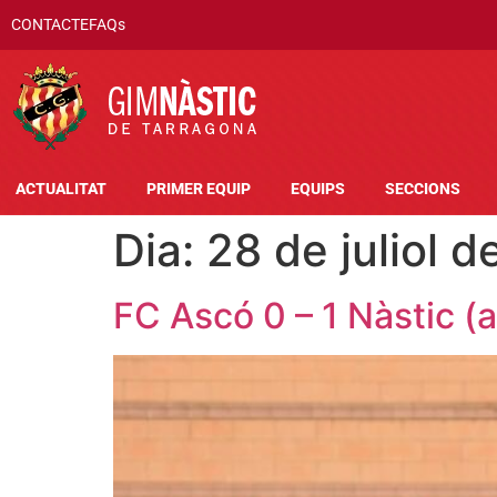
CONTACTE
FAQs
ACTUALITAT
PRIMER EQUIP
EQUIPS
SECCIONS
Dia:
28 de juliol 
FC Ascó 0 – 1 Nàstic (