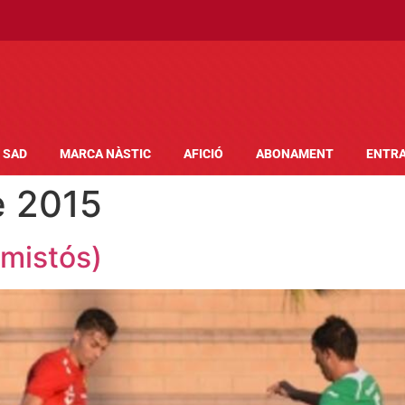
SAD
MARCA NÀSTIC
AFICIÓ
ABONAMENT
ENTR
de 2015
amistós)