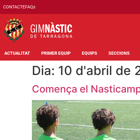
CONTACTE
FAQs
ACTUALITAT
PRIMER EQUIP
EQUIPS
SECCIONS
Dia:
10 d'abril de
Comença el Nasticamp