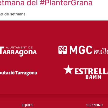
setmana del #PlanterGrana
cap de setmana.
EQUIPS
SECCIONS