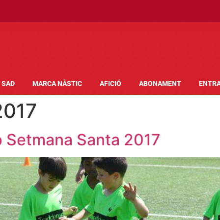
SAD
MARCA NÀSTIC
AFICIÓ
ABONAMENT
ENTR
 2017
 Setmana Santa 2017