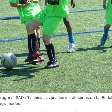
gona, SAD s’ha iniciat avui a les instal·lacions de La Budal
programades.