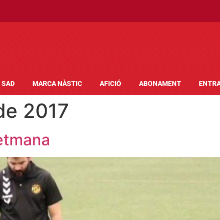
SAD
MARCA NÀSTIC
AFICIÓ
ABONAMENT
ENTR
de 2017
setmana