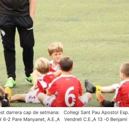
uest darrera cap de setmana: Col·legi Sant Pau Apostol Esp
’ 6-2 Pare Manyanet, A.E.,A Vendrell C.E.,A 13 -0 Benjamí ‘I’