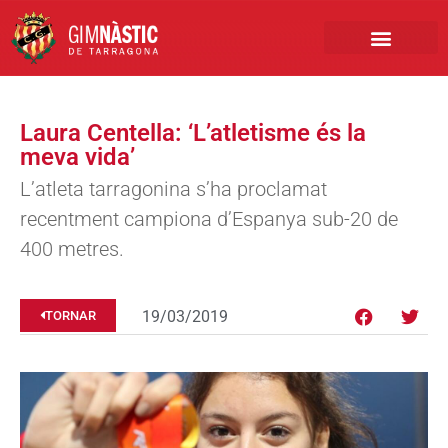
PRIMER EQUIP
MARCA NÀSTIC
INSCRIPCIONS FUTBO
BOTIGA ONLINE
Laura Centella: ‘L’atletisme és la
meva vida’
L’atleta tarragonina s’ha proclamat
recentment campiona d’Espanya sub-20 de
400 metres.
19/03/2019
TORNAR