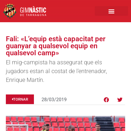
PRIMER EQUIP
MARCA NÀSTIC
INSCRIPCIONS FUTBO
BOTIGA ONLINE
Fali: «L’equip està capacitat per
guanyar a qualsevol equip en
qualsevol camp»
El mig-campista ha assegurat que els
jugadors estan al costat de l'entrenador,
Enrique Martín.
28/03/2019
TORNAR