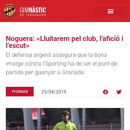
PRIMER EQUIP
MARCA NÀSTIC
INSCRIPCIONS FUTBO
BOTIGA ONLINE
Noguera: «Lluitarem pel club, l’afició i
l’escut»
El defensa argentí assegura que la bona
imatge contra l'Sporting ha de ser el punt de
partida per guanyar a Granada.
25/04/2019
TORNAR