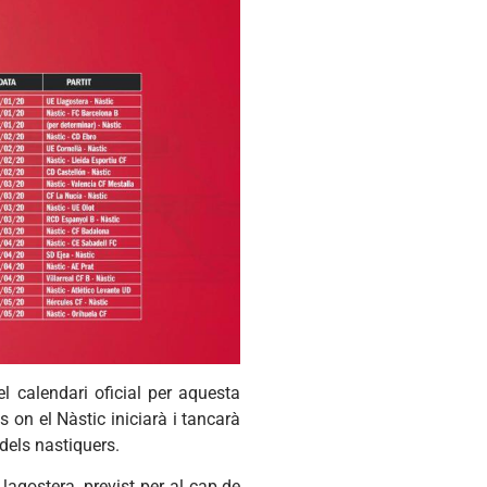
 calendari oficial per aquesta
 on el Nàstic iniciarà i tancarà
dels nastiquers.
Llagostera, previst per al cap de