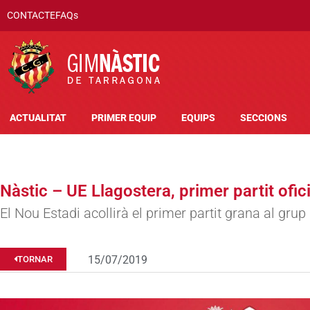
CONTACTE
FAQs
ACTUALITAT
PRIMER EQUIP
EQUIPS
SECCIONS
Nàstic – UE Llagostera, primer partit ofi
El Nou Estadi acollirà el primer partit grana al grup 
15/07/2019
TORNAR