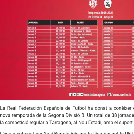
La Real Federación Española de Futbol ha donat a conèixer el
nova temporada de la Segona Divisió B. Un total de 38 jornades
la competició regular a Tarragona, al Nou Estadi, amb el suport 
L’equip entrenat per Xavi Bartolo iniciarà la lliga davant la UE 