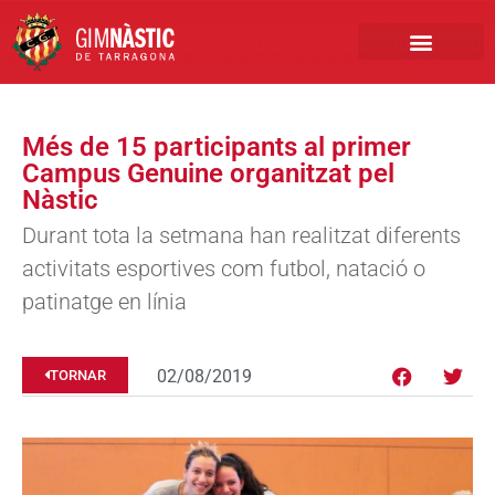
PRIMER EQUIP
MARCA NÀSTIC
INSCRIPCIONS FUTBO
BOTIGA ONLINE
Més de 15 participants al primer
Campus Genuine organitzat pel
Nàstic
Durant tota la setmana han realitzat diferents
activitats esportives com futbol, natació o
patinatge en línia
02/08/2019
TORNAR