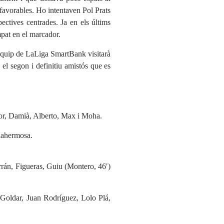
l favorables. Ho intentaven Pol Prats
ectives centrades. Ja en els últims
pat en el marcador.
’equip de LaLiga SmartBank visitarà
 el segon i definitiu amistós que es
tor, Damià, Alberto, Max i Moha.
llahermosa.
rrán, Figueras, Guiu (Montero, 46′)
 Goldar, Juan Rodríguez, Lolo Plá,