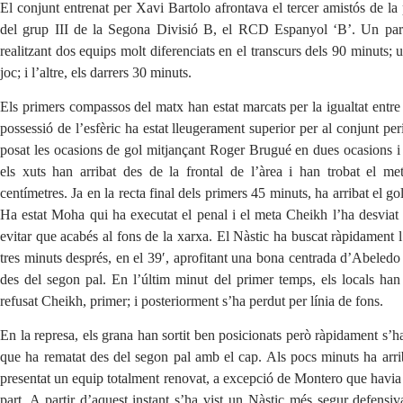
El conjunt entrenat per Xavi Bartolo afrontava el tercer amistós de la
del grup III de la Segona Divisió B, el RCD Espanyol ‘B’. Un parti
realitzant dos equips molt diferenciats en el transcurs dels 90 minuts;
joc; i l’altre, els darrers 30 minuts.
Els primers compassos del matx han estat marcats per la igualtat entre
possessió de l’esfèric ha estat lleugerament superior per al conjunt pe
posat les ocasions de gol mitjançant Roger Brugué en dues ocasions i 
els xuts han arribat des de la frontal de l’àrea i han trobat el m
centímetres. Ja en la recta final dels primers 45 minuts, ha arribat el g
Ha estat Moha qui ha executat el penal i el meta Cheikh l’ha desviat
evitar que acabés al fons de la xarxa. El Nàstic ha buscat ràpidament 
tres minuts després, en el 39′, aprofitant una bona centrada d’Abeledo
des del segon pal. En l’últim minut del primer temps, els locals ha
refusat Cheikh, primer; i posteriorment s’ha perdut per línia de fons.
En la represa, els grana han sortit ben posicionats però ràpidament s
que ha rematat des del segon pal amb el cap. Als pocs minuts ha arri
presentat un equip totalment renovat, a excepció de Montero que havia 
part. A partir d’aquest instant s’ha vist un Nàstic més segur defens