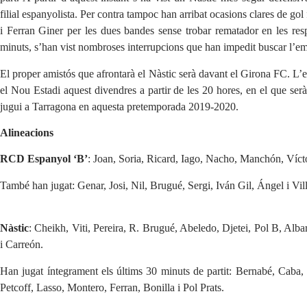
filial espanyolista. Per contra tampoc han arribat ocasions clares de go
i Ferran Giner per les dues bandes sense trobar rematador en les resp
minuts, s’han vist nombroses interrupcions que han impedit buscar l’em
El proper amistós que afrontarà el Nàstic serà davant el Girona FC. L
el Nou Estadi aquest divendres a partir de les 20 hores, en el que serà
jugui a Tarragona en aquesta pretemporada 2019-2020.
Alineacions
RCD Espanyol ‘B’
: Joan, Soria, Ricard, Iago, Nacho, Manchón, Víc
També han jugat: Genar, Josi, Nil, Brugué, Sergi, Iván Gil, Ángel i Vi
Nàstic
: Cheikh, Viti, Pereira, R. Brugué, Abeledo, Djetei, Pol B, Alba
i Carreón.
Han jugat íntegrament els últims 30 minuts de partit: Bernabé, Caba,
Petcoff, Lasso, Montero, Ferran, Bonilla i Pol Prats.