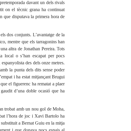
 pretemporada davant un dels rivals
t on el tècnic grana ha continuat
 un que disputava la primera hora de
 els dos conjunts. L’avantatge de la
rico, mentre que els tarragonins han
una altra de Jonathan Pereira. Tots
eta local o s’han escapat per pocs
ol espanyolista des dels onze metres.
 amb la punta dels dits sense poder
l’empat i ha estat mitjançant Brugui
 que el figuerenc ha rematat a plaer
n gaudit d’una doble ocasió que ha
’han trobat amb un nou gol de Moha,
bat l’hora de joc i Xavi Bartolo ha
substituit a Bernat Guiu en la mitja
ivament i que donava pocs espais al