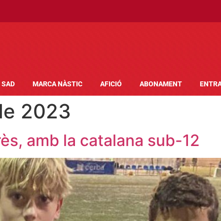
SAD
MARCA NÀSTIC
AFICIÓ
ABONAMENT
ENTR
de 2023
rès, amb la catalana sub-12