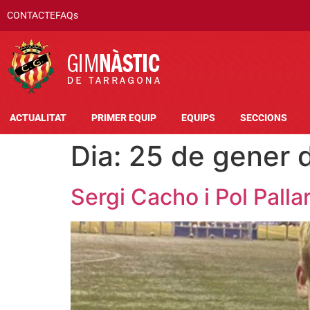
CONTACTE
FAQs
ACTUALITAT
PRIMER EQUIP
EQUIPS
SECCIONS
Dia:
25 de gener 
Sergi Cacho i Pol Palla