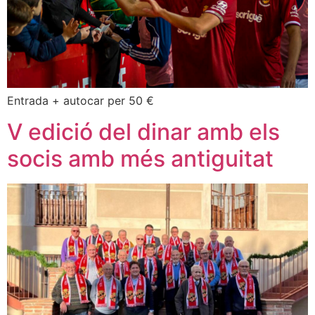
Entrada + autocar per 50 €
V edició del dinar amb els
socis amb més antiguitat