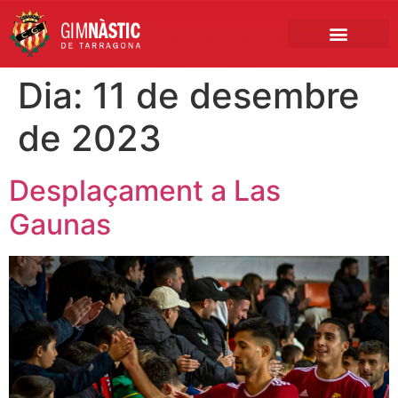
PRIMER EQUIP
MARCA NÀSTIC
INSCRIPCIONS FUTBO
BOTIGA ONLINE
Dia:
11 de desembre
de 2023
Desplaçament a Las
Gaunas