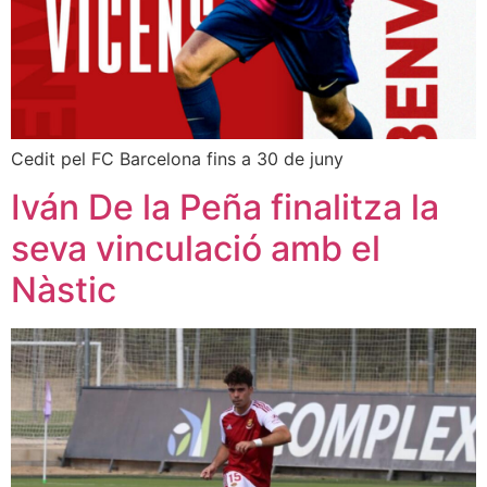
Cedit pel FC Barcelona fins a 30 de juny
Iván De la Peña finalitza la
seva vinculació amb el
Nàstic