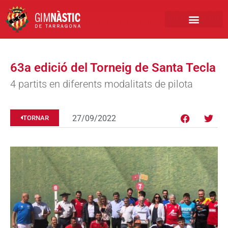
PRIMER EQUIP
MARCA NÀSTIC
INSCRIPCIONS FUTBO
BOTIGA ONLINE
63a edició del Torneig de Santa Tecla
4 partits en diferents modalitats de pilota
27/09/2022
TORNAR