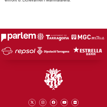
enfront G. Elchevarrren i Marriñalarena.