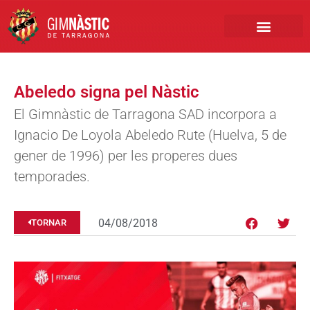
PRIMER EQUIP
MARCA NÀSTIC
INSCRIPCIONS FUTBO
BOTIGA ONLINE
Abeledo signa pel Nàstic
El Gimnàstic de Tarragona SAD incorpora a
Ignacio De Loyola Abeledo Rute (Huelva, 5 de
gener de 1996) per les properes dues
temporades.
04/08/2018
TORNAR