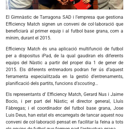
El Gimnàstic de Tarragona SAD i l’empresa que gestiona
Efficiency Match signen un conveni de col·laboració que
beneficiarà al primer equip i al futbol base grana, com a
mínim, durant el 2015.
Efficiency Match és una aplicació multifunció de futbol
per a dispositus iPad, de la qual gaudiran els diferents
equips del Nàstic a partir del proper dia 1 de gener de
2015. Els diferents entrenadors podran fer ús d’aquest
ferramenta especialitzada en la gestió d’entrenaments,
planificació dels partits, funcions d’
scouting
…
Els representants d’ Efficiency Match, Gerard Nus i Jaime
Bocio, i per part del Nàstic; el director general, Lluís
Fàbregas; i el coordinador del futbol base grana, Jose
Luis Deus, han estat els encarregats de tancar aquest nou
conveni de col·laboració pensat en facilitar la feina a tots
els equips de futbol que formen part l’estructura grana.