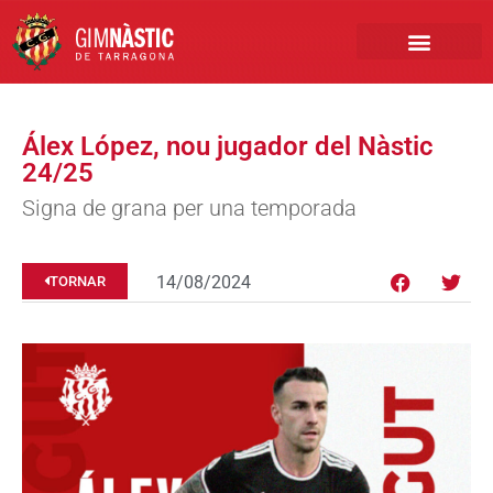
PRIMER EQUIP
MARCA NÀSTIC
INSCRIPCIONS FUTBO
BOTIGA ONLINE
Álex López, nou jugador del Nàstic
24/25
Signa de grana per una temporada
14/08/2024
TORNAR