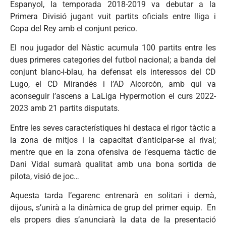
Espanyol, la temporada 2018-2019 va debutar a la
Primera Divisió jugant vuit partits oficials entre lliga i
Copa del Rey amb el conjunt perico.
El nou jugador del Nàstic acumula 100 partits entre les
dues primeres categories del futbol nacional; a banda del
conjunt blanc-i-blau, ha defensat els interessos del CD
Lugo, el CD Mirandés i l’AD Alcorcón, amb qui va
aconseguir l’ascens a LaLiga Hypermotion el curs 2022-
2023 amb 21 partits disputats.
Entre les seves característiques hi destaca el rigor tàctic a
la zona de mitjos i la capacitat d’anticipar-se al rival;
mentre que en la zona ofensiva de l’esquema tàctic de
Dani Vidal sumarà qualitat amb una bona sortida de
pilota, visió de joc…
Aquesta tarda l’egarenc entrenarà en solitari i demà,
dijous, s’unirà a la dinàmica de grup del primer equip. En
els propers dies s’anunciarà la data de la presentació