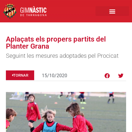
PRIMER EQUIP
MARCA NÀSTIC
INSCRIPCIONS FUTBO
BOTIGA ONLINE
Aplaçats els propers partits del
Planter Grana
Seguint les mesures adoptades pel Procicat
15/10/2020
TORNAR