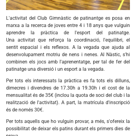
L'activitat
del Club
Gimnàstic
de
patinantge
es
posa
en
marxa
a la
recerca
de
joves
entre
4 i 18
anys
que
vulguin
aprendre
la
pràctica
de
l'esport
del
patinatge
.
Una
activitat
que
reforça
la
coordinació
,
l'equilibri
, el
sentit
espacial
i els
reflexos
. A la
vegada
que
ajuda
al
desenvolupament
motriu
de
nens
i
nenes
. Al
Nàstic
,
s'hi
combinen
els
jocs
amb
l'aprenentatge
, per
tal
de
fer
del
patinatge
una
diversió
i un
esport
a la
vegada
.
Per tots els interessats la
pràctica
es
fa tots els dilluns,
dimecres i divendres de 17.30h a 19.30h i el cost de la
mensualitat és de 35€ (inclou la quota de soci del club i la
realització de l'activitat). A part, la matrícula d'inscripció
és de només 30€.
Per tots aquells que ho vulguin provar, a més, s'ofereix la
possibilitat de deixar els patins durant els primers dies de
prova.