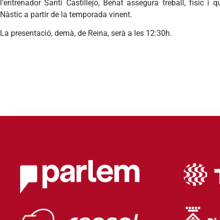
l'entrenador
Santi
Castillejo
,
Beñat
assegura
treball
,
físic
i
qu
Nàstic
a
partir
de la
temporada
vinent
.
La presentació, demà, de Reina, serà a les 12:30h.