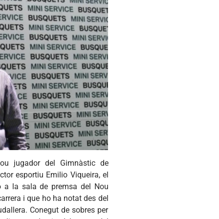
nou
jugador
del
Gimnàstic
de
ector
esportiu
Emilio
Viqueira
, el
ó
a la
sala
de
premsa
del
Nou
carrera
i
que
ho ha
notat
des del
dallera
.
Conegut
de
sobres
per