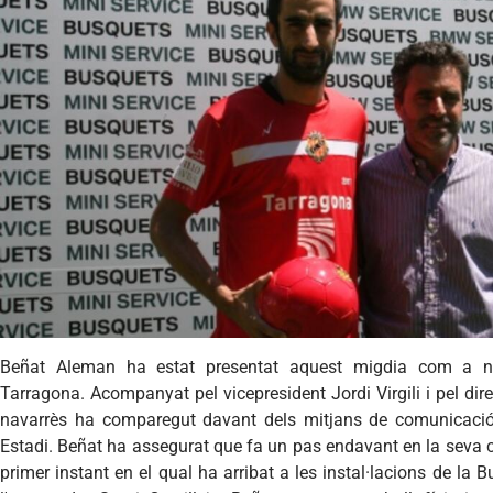
Beñat
Aleman
ha
estat
presentat
aquest
migdia
com a
Tarragona.
Acompanyat
pel
vicepresident
Jordi
Virgili
i
pel
dir
navarrès
ha
comparegut
davant
dels
mitjans
de
comunicaci
Estadi
.
Beñat
ha
assegurat
que
fa un pas
endavant
en la
seva
primer instant en el
qual
ha
arribat
a les
instal
·
lacions
de la
Bu