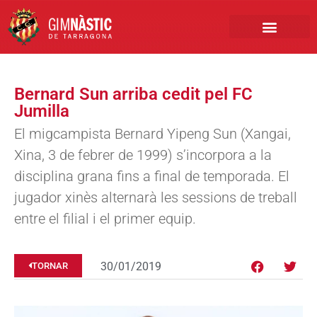
PRIMER EQUIP
MARCA NÀSTIC
INSCRIPCIONS FUTBO
BOTIGA ONLINE
Bernard Sun arriba cedit pel FC
Jumilla
El migcampista Bernard Yipeng Sun (Xangai,
Xina, 3 de febrer de 1999) s’incorpora a la
disciplina grana fins a final de temporada. El
jugador xinès alternarà les sessions de treball
entre el filial i el primer equip.
30/01/2019
TORNAR