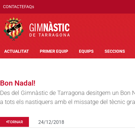
CONTACTE
FAQs
ACTUALITAT
PRIMER EQUIP
EQUIPS
SECCIONS
Bon Nadal!
Des del Gimnàstic de Tarragona desitgem un Bon N
a tots els nastiquers amb el missatge del tècnic gr
24/12/2018
TORNAR