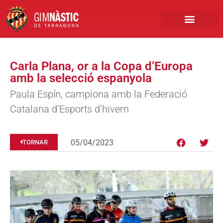
PRIMER EQUIP
MARCA NÀSTIC
INSCRIPCIONS FUTBO
BOTIGA ONLINE
Carla Plana, or a la Copa d’Europa
amb la selecció espanyola
Paula Espín, campiona amb la Federació
Catalana d’Esports d’hivern
05/04/2023
TORNAR