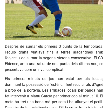
Després de sumar els primers 3 punts de la temporada,
l’equip grana viatjava fins a terres alacantines amb
l’objectiu de sumar la segona victòria consecutiva. El CD
Eldense, amb una ratxa de nou punts dels últims nou, es
presentava com un rival complicat.
Els primers minuts de joc han estat per als locals,
dominant la possessió de l’esfèric i fent recular als d’Agné
a prop de la porteria. Les arribades locals per banda han
fet intervenir a Manu García per primer cop al minut 10. El
meta ha tret una bona mà per sota i ha allunyat el perill.
Després de la insistència dels d’Elda en el tram inicial, el