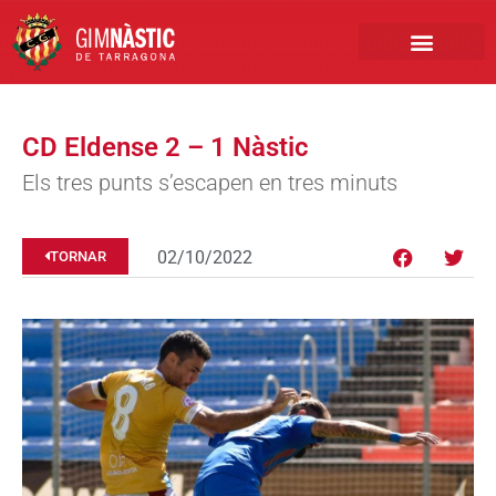
PRIMER EQUIP
MARCA NÀSTIC
INSCRIPCIONS FUTBO
BOTIGA ONLINE
CD Eldense 2 – 1 Nàstic
Els tres punts s’escapen en tres minuts
02/10/2022
TORNAR