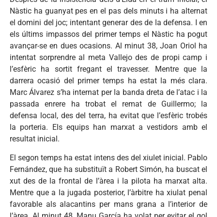
Nàstic ha guanyat pes en el pas dels minuts i ha alternat
el domini del joc; intentant generar des de la defensa. I en
els últims impassos del primer temps el Nàstic ha pogut
avançar-se en dues ocasions. Al minut 38, Joan Oriol ha
intentat sorprendre al meta Vallejo des de propi camp i
l’esfèric ha sortit fregant el travesser. Mentre que la
darrera ocasió del primer temps ha estat la més clara.
Marc Álvarez s’ha internat per la banda dreta de l’atac i la
passada enrere ha trobat el remat de Guillermo; la
defensa local, des del terra, ha evitat que l’esfèric trobés
la porteria. Els equips han marxat a vestidors amb el
resultat inicial.
El segon temps ha estat intens des del xiulet inicial. Pablo
Fernández, que ha substituït a Robert Simón, ha buscat el
xut des de la frontal de l’àrea i la pilota ha marxat alta.
Mentre que a la jugada posterior, l’àrbitre ha xiulat penal
favorable als alacantins per mans grana a l’interior de
l’àrea. Al minut 48, Manu García ha volat per evitar el gol