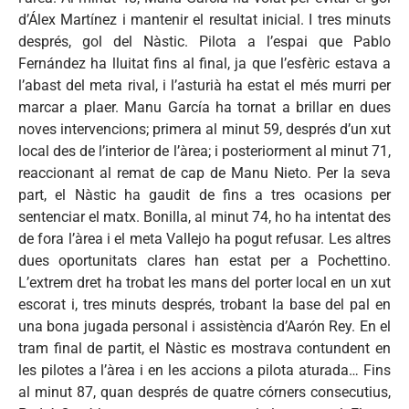
d’Álex Martínez i mantenir el resultat inicial. I tres minuts
després, gol del Nàstic. Pilota a l’espai que Pablo
Fernández ha lluitat fins al final, ja que l’esfèric estava a
l’abast del meta rival, i l’asturià ha estat el més murri per
marcar a plaer. Manu García ha tornat a brillar en dues
noves intervencions; primera al minut 59, després d’un xut
local des de l’interior de l’àrea; i posteriorment al minut 71,
reaccionant al remat de cap de Manu Nieto. Per la seva
part, el Nàstic ha gaudit de fins a tres ocasions per
sentenciar el matx. Bonilla, al minut 74, ho ha intentat des
de fora l’àrea i el meta Vallejo ha pogut refusar. Les altres
dues oportunitats clares han estat per a Pochettino.
L’extrem dret ha trobat les mans del porter local en un xut
escorat i, tres minuts després, trobant la base del pal en
una bona jugada personal i assistència d’Aarón Rey. En el
tram final de partit, el Nàstic es mostrava contundent en
les pilotes a l’àrea i en les accions a pilota aturada… Fins
al minut 87, quan després de quatre córners consecutius,