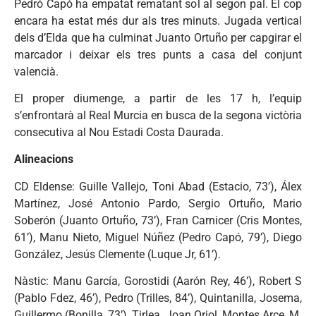
Pedró Capó ha empatat rematant sol al segon pal. El cop
encara ha estat més dur als tres minuts. Jugada vertical
dels d’Elda que ha culminat Juanto Ortuño per capgirar el
marcador i deixar els tres punts a casa del conjunt
valencià.
El proper diumenge, a partir de les 17 h, l’equip
s’enfrontarà al Real Murcia en busca de la segona victòria
consecutiva al Nou Estadi Costa Daurada.
Alineacions
CD Eldense: Guille Vallejo, Toni Abad (Estacio, 73’), Álex
Martínez, José Antonio Pardo, Sergio Ortuño, Mario
Soberón (Juanto Ortuño, 73’), Fran Carnicer (Cris Montes,
61’), Manu Nieto, Miguel Núñez (Pedro Capó, 79’), Diego
González, Jesús Clemente (Luque Jr, 61’).
Nàstic: Manu García, Gorostidi (Aarón Rey, 46’), Robert S
(Pablo Fdez, 46’), Pedro (Trilles, 84’), Quintanilla, Josema,
Guillermo (Bonilla, 73’), Tirlea, Joan Oriol, Montes Arce, M.