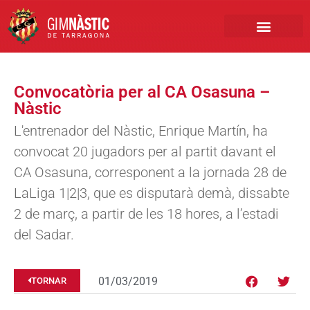
PRIMER EQUIP
MARCA NÀSTIC
INSCRIPCIONS FUTBO
BOTIGA ONLINE
Convocatòria per al CA Osasuna –
Nàstic
L'entrenador del Nàstic, Enrique Martín, ha
convocat 20 jugadors per al partit davant el
CA Osasuna, corresponent a la jornada 28 de
LaLiga 1|2|3, que es disputarà demà, dissabte
2 de març, a partir de les 18 hores, a l’estadi
del Sadar.
01/03/2019
TORNAR