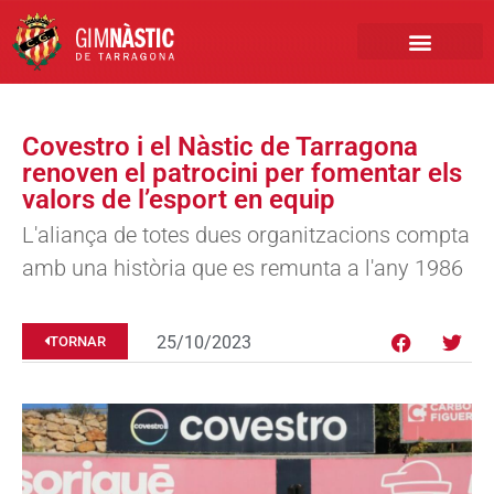
PRIMER EQUIP
MARCA NÀSTIC
INSCRIPCIONS FUTBO
BOTIGA ONLINE
Covestro i el Nàstic de Tarragona
renoven el patrocini per fomentar els
valors de l’esport en equip
L'aliança de totes dues organitzacions compta
amb una història que es remunta a l'any 1986
25/10/2023
TORNAR