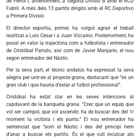
de Ferrol i, anteriorment, a Segona Divisió B amb el RCD
Fabril. A més dels 13 partits dirigits amb el RC Deportivo
a Primera Divisió.
El director esportiu, primer, ha volgut agrair el treball
realitzat a Luis César i a Juan Vizcaíno. Posteriorment, ha
posat en valor la trajectòria com a futbolista i entrenador
de Cristóbal Parralo, així com de Javier Manjarín, el nou
segon entrenador del Nàstic.
Per la seva part, el tècnic andalús ha expressat la seva
alegria per unir-se al projecte grana, destacant que “és un
gran club i que hauria d’estar al futbol professional”.
Cristóbal ha estat clar en les seves intencions al
capdavant de la banqueta grana: “Crec que un equip que
vol ser campió, que vol ascendir, ha de buscar des del 1r
moment la victòria i els punts.” El nou entrenador ha
sentenciat que “som el Nàstic i des del principi hem
d’anar a buscar els partits. És el que vull inculcar als