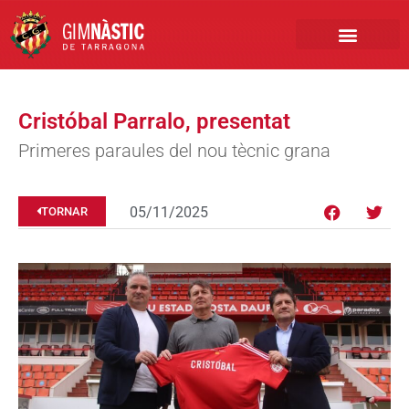
PRIMER EQUIP
MARCA NÀSTIC
INSCRIPCIONS FUTBO
BOTIGA ONLINE
Cristóbal Parralo, presentat
Primeres paraules del nou tècnic grana
05/11/2025
TORNAR