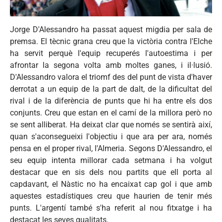
Jorge D'Alessandro ha passat aquest migdia per sala de
premsa. El tècnic grana creu que la victòria contra l'Elche
ha servit perquè l'equip recuperés l'autoestima i per
afrontar la segona volta amb moltes ganes, i il·lusió.
D'Alessandro valora el triomf des del punt de vista d'haver
derrotat a un equip de la part de dalt, de la dificultat del
rival i de la diferència de punts que hi ha entre els dos
conjunts. Creu que estan en el camí de la millora però no
se sent alliberat. Ha deixat clar que només se sentirà així,
quan s'aconsegueixi l'objectiu i que ara per ara, només
pensa en el proper rival, l'Almeria. Segons D'Alessandro, el
seu equip intenta millorar cada setmana i ha volgut
destacar que en sis dels nou partits que ell porta al
capdavant, el Nàstic no ha encaixat cap gol i que amb
aquestes estadístiques creu que haurien de tenir més
punts. L'argentí també s'ha referit al nou fitxatge i ha
destacat les seves qualitats.