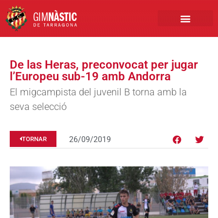
PRIMER EQUIP
MARCA NÀSTIC
INSCRIPCIONS FUTBO
BOTIGA ONLINE
De las Heras, preconvocat per jugar
l’Europeu sub-19 amb Andorra
El migcampista del juvenil B torna amb la
seva selecció
26/09/2019
TORNAR