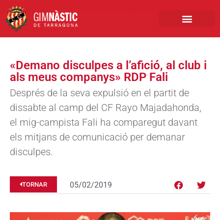
PRIMER EQUIP
MARCA NÀSTIC
INSCRIPCIONS FUTBO
BOTIGA ONLINE
«Demano disculpes a l’afició, al club i
als meus companys» RDP Fali
Després de la seva expulsió en el partit de
dissabte al camp del CF Rayo Majadahonda,
el mig-campista Fali ha comparegut davant
els mitjans de comunicació per demanar
disculpes.
05/02/2019
TORNAR