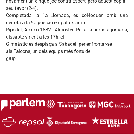
novament
un
cinquè
joc
contra
Espert
,
però
aquest
cop al
seu
favor (2-4).
Completada
la
1a
Jornada
,
es
col∙loquen
amb
una
derrota
a la
9a
posició
empatats
amb
Ripollet
,
Ateneu
1882 i
Almoster
. Per a la
propera
jornada
,
dissabte
vinent
a les
17h
, el
Gimnàstic
es
desplaça
a
Sabadell
per
enfrontar-se
als
Falcons, un
dels
equips
més
forts del
grup
.