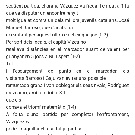
següent
partida
, el
grana
Vázquez
va
fregar
l’empat
a 1
ja
que
va
disputar
un
encontre
renyit
i
molt
igualat
contra un
dels
millors
juvenils
catalans
,
José
Manuel
Barroso
,
que
s’acabaria
decantant
per
aquest
últim
en el
cinquè
joc
(0-2).
Per sort
dels
locals, el
capità
Vizcaino
retallava
distàncies
en el
marcador
suant
de
valent
per
guanyar
en 5
jocs
a Nil
Espert
(1-2).
Tot
i
l’escurçament
de punts en el
marcador
, els
visitants
Barroso
i
Gaju
van
evitar
una
possible
remuntada
grana
i van
doblegar
els
seus
rivals,
Rodríguez
i
Vizcaino
,
amb
un
doble
3-1
que
els
donava
el
triomf
matemàtic
(1-4).
A
falta
d’una
partida
per
completar
l’enfrontament
,
Vázquez
va
poder
maquillar
el
resultat
jugant-se