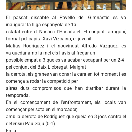
El
passat
dissabte
al
Pavelló
del
Gimnàstic
es
va
inaugurar
la
lliga
espanyola
de
1a
estatal
entre
el
Nàstic
i
l’Hospitalet
. El
conjunt
tarragoní
,
format
pel
capità
Xavi
Vizcaino
, el
juvenil
Matías
Rodríguez
i el
nouvingut
Alfredo
Vázquez
,
es
va
quedar
amb
la
mel
els
llavis
al
fregar
un
possible
empat
a 3
que
es
va
acabar
escapant
per un 2-4
pel
conjunt
del
Baix
Llobregat
.
Malgrat
la
derrota
, els
granes
van
donar
la
cara
en tot moment i
es
comença
a
rodar
la
competició
per
altres
durs
compromisos
que
han
d’arribar
durant
la
temporada
.
En el
començament
de
l’enfrontament
, els locals van
començar
per
sota
en el
marcador
,
amb
la
derrota
de
Rodríguez
que
queia
en 3
jocs
contra el
defensiu
Pau
Gaju
(0-1).
En la