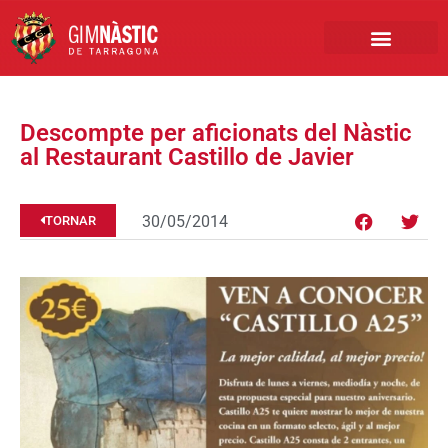
PRIMER EQUIP
MARCA NÀSTIC
INSCRIPCIONS FUTBO
BOTIGA ONLINE
Descompte per aficionats del Nàstic
al Restaurant Castillo de Javier
30/05/2014
TORNAR