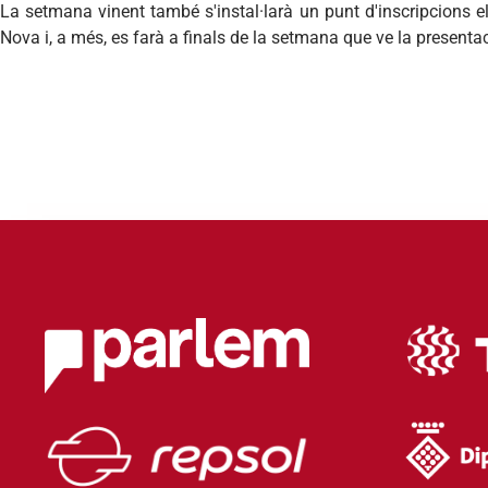
La
setmana
vinent
també
s'instal
·
larà
un punt
d'inscripcions
e
Nova i, a
més
,
es
farà
a finals de la
setmana
que
ve
la
presenta