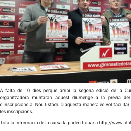
A
falta
de 10 dies
perquè
arribi
la
segona
edició
de la
Cu
organitzadora
muntaran
aquest
diumenge
a la
prèvia
de
d'inscripcions
al
Nou
Estadi
.
D'aquesta
manera
es
vol
facilitar
les
inscripcions
.
Tota
la
informació
de la
cursa
la
podeu
trobar
a http://www.athl