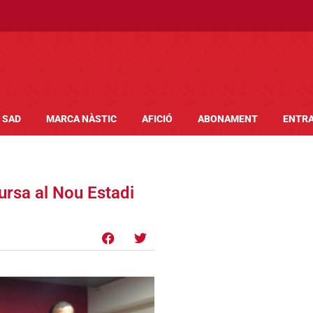
SAD
MARCA NÀSTIC
AFICIÓ
ABONAMENT
ENTR
ursa al Nou Estadi