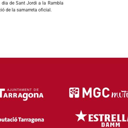
l
dia
de
Sant
Jordi
a la
Rambla
ció
de la
samarreta
oficial
.