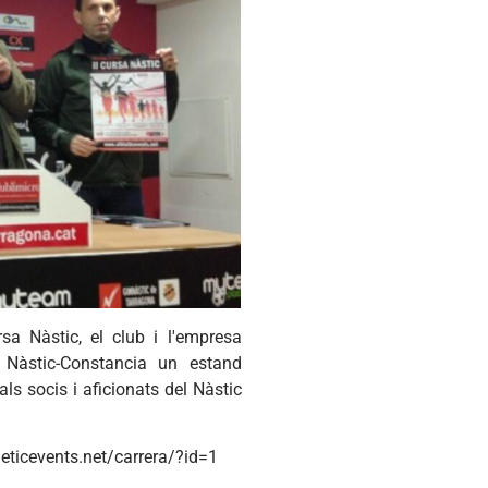
rsa
Nàstic
, el club i
l'empresa
l
Nàstic-Constancia
un
estand
als
socis
i
aficionats
del
Nàstic
eticevents.net/
carrera
/?id=1