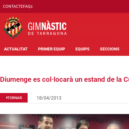
CONTACTE
FAQs
ACTUALITAT
PRIMER EQUIP
EQUIPS
SECCIONS
Diumenge es col·locarà un estand de la C
18/04/2013
TORNAR