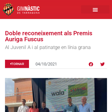
PRIMER EQUIP
MARCA NÀSTIC
INSCRIPCIONS FUTBO
BOTIGA ONLINE
Doble reconeixement als Premis
Auriga Fuscus
Al Juvenil A i al patinatge en línia grana
04/10/2021
TORNAR