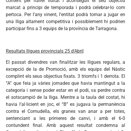
content per haver lluitat i aconseguit el seu objectiu
marcat a principi de temporada i podrà celebrar-lo com
pertoca. Per l’any vinent, l’entitat podrà tornar a jugar en
una lliga altament competitiva i possiblement hi podrien
participar fins a 3 equips de la província de Tarragona.
Resultats lligues provincials 25 d'Abril
El passat divendres van finalitzar les lligues regulars, a
excepció de la de Promoció, amb els equips del Nàstic
complint els seus objectius fixats. 3 triomfs i 1 derrota. El
“A” que feia ja vàries jornades que havia mantingut a la
categoría i sense poder estar en el podi, va perdre contra
el sotscampió de la lliga. Mentre a la taula del costat, hi
havia l’al·licient en joc, el “B” es jugava la permanència
contra el Cornudella, els granes van anar a per totes,
sentenciant a les primeres de canvi, i amb el 6-0
contundent final. Amb aquest resultat condemna al