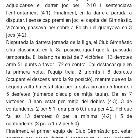
adjudicar-se el darrer joc per 12-10 i sentenciava
l’enfrontament (4-1). Finalment, en la darrera partida a
disputar, i sense cap premi en joc, el capità del Gimnàstic,
Vizcaino, passava per sobre a Folch i el guanyava en 3
jocs (4-2).
Disputada la darrera jornada de la lliga, el Club Gimnàstic
s’ha classificat en la 8a posició, igual que la passada
temporada. El balanç ha estat de 7 victòries i 13 derrotes
amb 51 punts a favor i 72 en contra .Cal destacar que en
la primera volta, l’equip treia: 2 triomfs i 8 desfetes
(ocupant el descens amb la 9a posició), mentre que en la
segona volta ha estat clau per la salvació amb 5 triomfs i
5 desfetes (números d’equip de mitja taula). De les 7
victòries: 3 han estat per mitjà del dobles (4-3), 3 de
contundents: 2 per 5-1, una per 6-0, i una per 4-2. Pel que
fa les 13 derrotes: 8 per la mínima (4-2) i 5 de
contundents (3 per 5-1 i 2 per 6-0).
Finalment, el primer equip del Club Gimnàstic pot estar