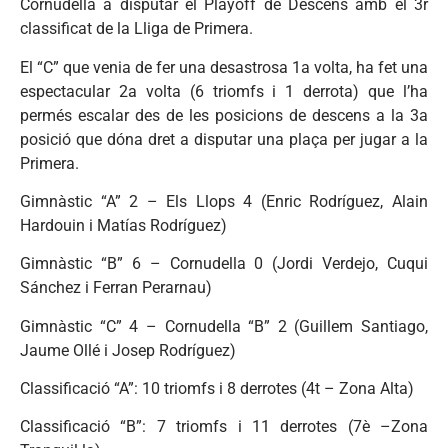
Cornudella a disputar el Playoff de Descens amb el 3r
classificat de la Lliga de Primera.
El “C” que venia de fer una desastrosa 1a volta, ha fet una
espectacular 2a volta (6 triomfs i 1 derrota) que l’ha
permés escalar des de les posicions de descens a la 3a
posició que dóna dret a disputar una plaça per jugar a la
Primera.
Gimnàstic “A” 2 – Els Llops 4 (Enric Rodríguez, Alain
Hardouin i Matías Rodríguez)
Gimnàstic “B” 6 – Cornudella 0 (Jordi Verdejo, Cuqui
Sánchez i Ferran Perarnau)
Gimnàstic “C” 4 – Cornudella “B” 2 (Guillem Santiago,
Jaume Ollé i Josep Rodríguez)
Classificació “A”: 10 triomfs i 8 derrotes (4t – Zona Alta)
Classificació “B”: 7 triomfs i 11 derrotes (7è –Zona