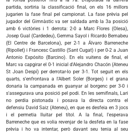
partida, sortiria la classificació final, on els 16 millors
jugarien la fase final pel campionat. La fase prèvia pel
jugador del Gimnàstic va ser saldada amb la 3a posició
amb 6 victòries i 1 derrota: 2-0 a Marc Flores (Olesa),
Josep Gual (Cardedeu), Gemma Sayol i Ricardo Bernabeu
(El Centre de Barcelona), per 2-1 a Álvaro Barreneche
(Ripollet) i Francesc Castillo (Sant Cugat) i per 0-2 a Juan
Antonio Expósito (Barcino). En els vuitens de final, el
Marc va capgirar el 0-1 inicial d'Alejandro Chacón (Ateneu
St Joan Despí) per derrotar-lo per 3-1. Tot seguit en els
quarts, s'enfrontava a l'Albert Soler (Borges) i el grana
donaria la campanada en guanyar al borgenc per 3-0 i
s'assegurava una posició pel podi. En les semifinals, Lari
no perdia pistonada i posava la directa contra el
defensiu David Saiz (Ateneu), en que es desfeia en 3 jocs
i el permetia lluitar pel títol. A la final, l'esperava
Barreneche que es volia revenjar de la desfeta en la fase
prèvia i ho va intentar, però davant seu tenia al seu