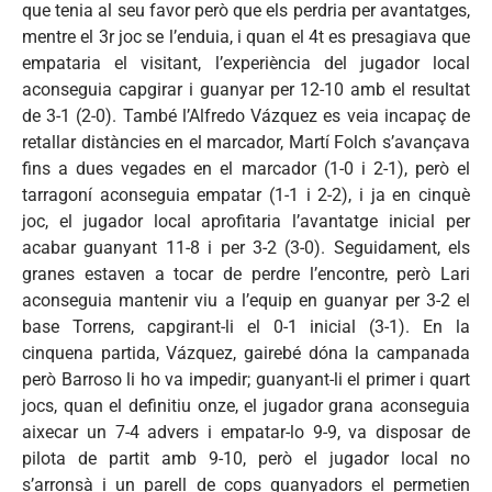
que tenia al seu favor però que els perdria per avantatges,
mentre el 3r joc se l’enduia, i quan el 4t es presagiava que
empataria el visitant, l’experiència del jugador local
aconseguia capgirar i guanyar per 12-10 amb el resultat
de 3-1 (2-0). També l’Alfredo Vázquez es veia incapaç de
retallar distàncies en el marcador, Martí Folch s’avançava
fins a dues vegades en el marcador (1-0 i 2-1), però el
tarragoní aconseguia empatar (1-1 i 2-2), i ja en cinquè
joc, el jugador local aprofitaria l’avantatge inicial per
acabar guanyant 11-8 i per 3-2 (3-0). Seguidament, els
granes estaven a tocar de perdre l’encontre, però Lari
aconseguia mantenir viu a l’equip en guanyar per 3-2 el
base Torrens, capgirant-li el 0-1 inicial (3-1). En la
cinquena partida, Vázquez, gairebé dóna la campanada
però Barroso li ho va impedir; guanyant-li el primer i quart
jocs, quan el definitiu onze, el jugador grana aconseguia
aixecar un 7-4 advers i empatar-lo 9-9, va disposar de
pilota de partit amb 9-10, però el jugador local no
s’arronsà i un parell de cops guanyadors el permetien