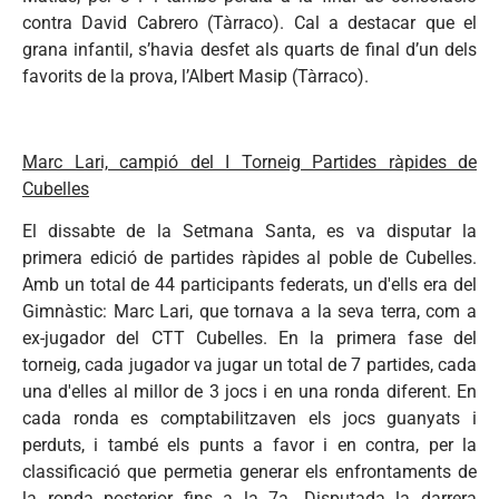
contra David Cabrero (Tàrraco). Cal a destacar que el
grana infantil, s’havia desfet als quarts de final d’un dels
favorits de la prova, l’Albert Masip (Tàrraco).
Marc Lari, campió del I Torneig Partides ràpides de
Cubelles
El dissabte de la Setmana Santa, es va disputar la
primera edició de partides ràpides al poble de Cubelles.
Amb un total de 44 participants federats, un d'ells era del
Gimnàstic: Marc Lari, que tornava a la seva terra, com a
ex-jugador del CTT Cubelles. En la primera fase del
torneig, cada jugador va jugar un total de 7 partides, cada
una d'elles al millor de 3 jocs i en una ronda diferent. En
cada ronda es comptabilitzaven els jocs guanyats i
perduts, i també els punts a favor i en contra, per la
classificació que permetia generar els enfrontaments de
la ronda posterior fins a la 7a. Disputada la darrera