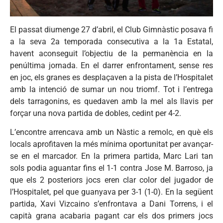
El passat diumenge 27 d’abril, el Club Gimnàstic posava fi
a la seva 2a temporada consecutiva a la 1a Estatal,
havent aconseguit l’objectiu de la permanència en la
penúltima jornada. En el darrer enfrontament, sense res
en joc, els granes es desplaçaven a la pista de l’Hospitalet
amb la intenció de sumar un nou triomf. Tot i l’entrega
dels tarragonins, es quedaven amb la mel als llavis per
forçar una nova partida de dobles, cedint per 4-2.
L’encontre arrencava amb un Nàstic a remolc, en què els
locals aprofitaven la més mínima oportunitat per avançar-
se en el marcador. En la primera partida, Marc Lari tan
sols podia aguantar fins el 1-1 contra Jose M. Barroso, ja
que els 2 posteriors jocs eren clar color del jugador de
l’Hospitalet, pel que guanyava per 3-1 (1-0). En la següent
partida, Xavi Vizcaino s’enfrontava a Dani Torrens, i el
capità grana acabaria pagant car els dos primers jocs