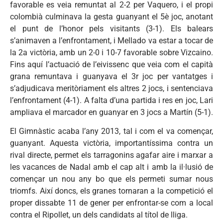
favorable es veia remuntat al 2-2 per Vaquero, i el propi
colombià culminava la gesta guanyant el 5è joc, anotant
el punt de l’honor pels visitants (3-1). Els balears
s’animaven a l’enfrontament, i Mellado va estar a tocar de
la 2a victòria, amb un 2-0 i 10-7 favorable sobre Vizcaino.
Fins aquí l’actuació de l’eivissenc que veia com el capità
grana remuntava i guanyava el 3r joc per vantatges i
s’adjudicava meritòriament els altres 2 jocs, i sentenciava
l’enfrontament (4-1). A falta d’una partida i res en joc, Lari
ampliava el marcador en guanyar en 3 jocs a Martín (5-1).
El Gimnàstic acaba l’any 2013, tal i com el va començar,
guanyant. Aquesta victòria, importantíssima contra un
rival directe, permet els tarragonins agafar aire i marxar a
les vacances de Nadal amb el cap alt i amb la il·lusió de
començar un nou any bo que els permeti sumar nous
triomfs. Així doncs, els granes tornaran a la competició el
proper dissabte 11 de gener per enfrontar-se com a local
contra el Ripollet, un dels candidats al títol de lliga.