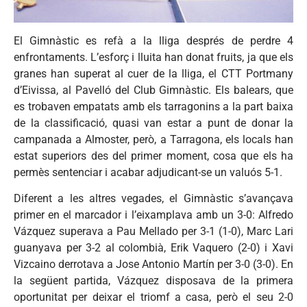
El Gimnàstic es refà a la lliga després de perdre 4
enfrontaments. L’esforç i lluita han donat fruits, ja que els
granes han superat al cuer de la lliga, el CTT Portmany
d’Eivissa, al Pavelló del Club Gimnàstic. Els balears, que
es trobaven empatats amb els tarragonins a la part baixa
de la classificació, quasi van estar a punt de donar la
campanada a Almoster, però, a Tarragona, els locals han
estat superiors des del primer moment, cosa que els ha
permès sentenciar i acabar adjudicant-se un valuós 5-1.
Diferent a les altres vegades, el Gimnàstic s’avançava
primer en el marcador i l’eixamplava amb un 3-0: Alfredo
Vázquez superava a Pau Mellado per 3-1 (1-0), Marc Lari
guanyava per 3-2 al colombià, Erik Vaquero (2-0) i Xavi
Vizcaino derrotava a Jose Antonio Martín per 3-0 (3-0). En
la següent partida, Vázquez disposava de la primera
oportunitat per deixar el triomf a casa, però el seu 2-0