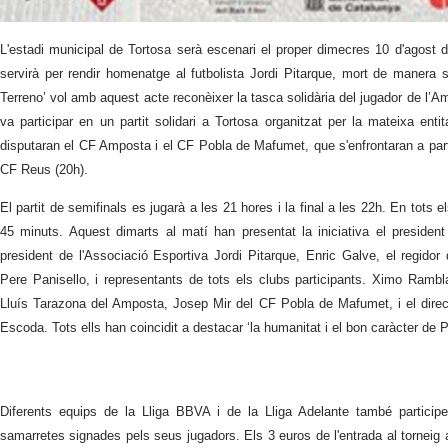
L'estadi municipal de Tortosa serà escenari el proper dimecres 10 d'agost d
servirà per rendir homenatge al futbolista Jordi Pitarque, mort de manera 
Terreno’ vol amb aquest acte reconèixer la tasca solidària del jugador de l’
va participar en un partit solidari a Tortosa organitzat per la mateixa enti
disputaran el CF Amposta i el CF Pobla de Mafumet, que s'enfrontaran a parti
CF Reus (20h).
El partit de semifinals es jugarà a les 21 hores i la final a les 22h. En tots e
45 minuts. Aquest dimarts al matí han presentat la iniciativa el president 
president de l'Associació Esportiva Jordi Pitarque, Enric Galve, el regidor
Pere Panisello, i representants de tots els clubs participants. Ximo Ramb
Lluís Tarazona del Amposta, Josep Mir del CF Pobla de Mafumet, i el direc
Escoda. Tots ells han coincidit a destacar ‘la humanitat i el bon caràcter de Pi
Diferents equips de la Lliga BBVA i de la Lliga Adelante també particip
samarretes signades pels seus jugadors. Els 3 euros de l'entrada al torneig 