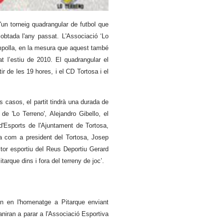
'un torneig quadrangular de futbol que
sobtada l'any passat. L'Associació ‘Lo
Ampolla, en la mesura que aquest també
tat l’estiu de 2010. El quadrangular el
r de les 19 hores, i el CD Tortosa i el
ls casos, el partit tindrà una durada de
de 'Lo Terreno', Alejandro Gibello, el
 d'Esports de l'Ajuntament de Tortosa,
la com a president del Tortosa, Josep
tor esportiu del Reus Deportiu Gerard
tarque dins i fora del terreny de joc’.
en en l'homenatge a Pitarque enviant
aniran a parar a l'Associació Esportiva