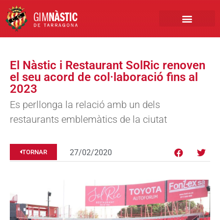
PRIMER EQUIP
MARCA NÀSTIC
INSCRIPCIONS FUTBO
BOTIGA ONLINE
El Nàstic i Restaurant SolRic renoven
el seu acord de col·laboració fins al
2023
Es perllonga la relació amb un dels
restaurants emblemàtics de la ciutat
27/02/2020
TORNAR