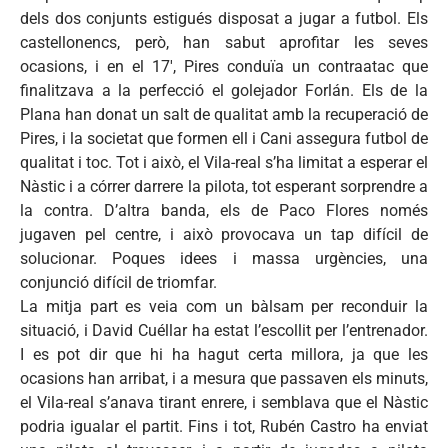
dels dos conjunts estigués disposat a jugar a futbol. Els
castellonencs, però, han sabut aprofitar les seves
ocasions, i en el 17′, Pires conduïa un contraatac que
finalitzava a la perfecció el golejador Forlán. Els de la
Plana han donat un salt de qualitat amb la recuperació de
Pires, i la societat que formen ell i Cani assegura futbol de
qualitat i toc. Tot i això, el Vila-real s’ha limitat a esperar el
Nàstic i a córrer darrere la pilota, tot esperant sorprendre a
la contra. D’altra banda, els de Paco Flores només
jugaven pel centre, i això provocava un tap difícil de
solucionar. Poques idees i massa urgències, una
conjunció difícil de triomfar.
La mitja part es veia com un bàlsam per reconduir la
situació, i David Cuéllar ha estat l’escollit per l’entrenador.
I es pot dir que hi ha hagut certa millora, ja que les
ocasions han arribat, i a mesura que passaven els minuts,
el Vila-real s’anava tirant enrere, i semblava que el Nàstic
podria igualar el partit. Fins i tot, Rubén Castro ha enviat