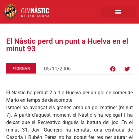
PRIMER EQUIP
MARCA NÀSTIC
INSCRIPCIONS FUTBO
BOTIGA ONLINE
El Nàstic perd un punt a Huelva en el
minut 93
05/11/2006
TORNAR
El Nàstic ha perdut 2 a 1 a Huelva per un gol de còrner de
Mario en temps de descompte.
Ismael ha avançat els granes amb un gol matiner (minut
7). A partir d’aquest moment el Nàstic s’ha replegat i ha
deixat que el Recreativo dugués la batuta del joc. En el
minut 31, Javi Guerrero ha rematat una centrada de
Cazorla i Rubén Pérez no ha pogut fer res per aturar el