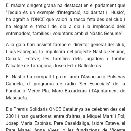
El màxim dirigent grana ha destacat en el parlament que
“l’equip és un exemple d’integració, solidaritat i il·lusió”,
ha agraït a l’ONCE que valori la tasca feta des del club i
ha elogiat el treball del dia a dia i la implicació dels
entrenadors, famílies i voluntaris amb el Nàstic Genuine”.
A la gala han assistit també el director general del club,
Lluís Fàbregas; la impulsora del projecte Nàstic Genuine,
Conxita Esteve; les famílies dels jugadors i també
l’alcalde de Tarragona, Josep Fèlix Ballesteros.
El Nàstic ha compartit premi amb l’Associació Pulseras
Candela, el programa de ràdio ‘Ser Especials’ de la
Fundació Mercè Pla, Marc Buxaderas i l’Ajuntament de
Masquefa.
Els Premis Solidaris ONCE Catalunya se celebren des del
2001 i han guardonat, entre d’altres, a Miquel Martí i Pol,
Josep Maria Espinàs, Pere Casaldàliga, Isidre Esteve, el
Pare Manel, Anna Vives, o les fundacions de Vicente