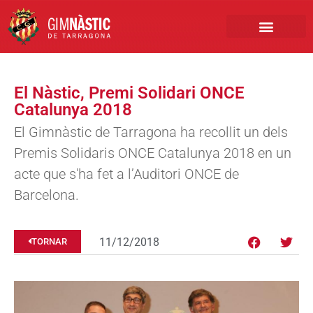
PRIMER EQUIP
MARCA NÀSTIC
INSCRIPCIONS FUTBO
BOTIGA ONLINE
El Nàstic, Premi Solidari ONCE
Catalunya 2018
El Gimnàstic de Tarragona ha recollit un dels
Premis Solidaris ONCE Catalunya 2018 en un
acte que s'ha fet a l’Auditori ONCE de
Barcelona.
11/12/2018
TORNAR