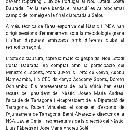
davant l’Sporting Club de Portugal al Nou Estadi Costa
Daurada. Per la seva banda, el masculí es va proclamar
campió del torneig en la final disputada a Salou.
A més, tècnics de l’àrea esportiva del Nàstic i l’NSA han
dirigit sessions d’entrenament sota la metodologia grana
i s’han disputats amistosos amb diferents clubs al
territori tarragoní.
L’acte de clausura, sobre la mateixa gespa del Nou Estadi
Costa Daurada, ha comptat amb la participació del
Ministre d’Esports, Afers Juvenils i Arts de Kenya, Ababu
Namwamba, i la CEO de Kenya Academy Sports, Doreen
Odhiambo. Els representants del país africà han estat
rebuts pel president del Nàstic, Josep Maria Andreu;
l’alcalde de Tarragona i vicepresident de la Diputació de
Tarragona, Ruben Viñuales; el conseller d’esports de
l’Ajuntament de Tarragona, Berni Álvarez; el director de la
NSA, Javier Ornia; i representants de la direcció del Nàstic,
Lluís Fàbregas i Jose Maria Andreu Solé.