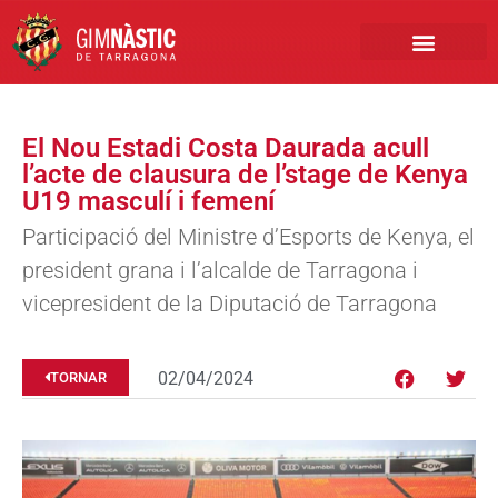
PRIMER EQUIP
MARCA NÀSTIC
INSCRIPCIONS FUTBO
BOTIGA ONLINE
El Nou Estadi Costa Daurada acull
l’acte de clausura de l’stage de Kenya
U19 masculí i femení
Participació del Ministre d’Esports de Kenya, el
president grana i l’alcalde de Tarragona i
vicepresident de la Diputació de Tarragona
02/04/2024
TORNAR