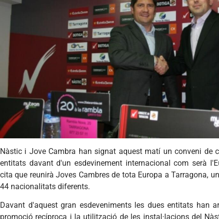
Nàstic i Jove Cambra han signat aquest matí un conveni de co
entitats davant d'un esdevinement internacional com serà l
cita que reunirà Joves Cambres de tota Europa a Tarragona, un
44 nacionalitats diferents.
Davant d'aquest gran esdeveniments les dues entitats han a
promoció recíproca i la utilització de les instal·lacions del Nà