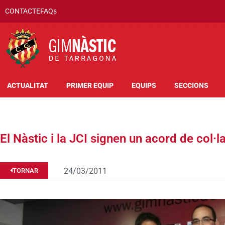
CONTACTE
FAQs
ACTUALITAT
PRIMER EQUIP
EQUIPS
SECCIONS
El Nàstic i la JCI signen un acord de col·
24/03/2011
TORNAR