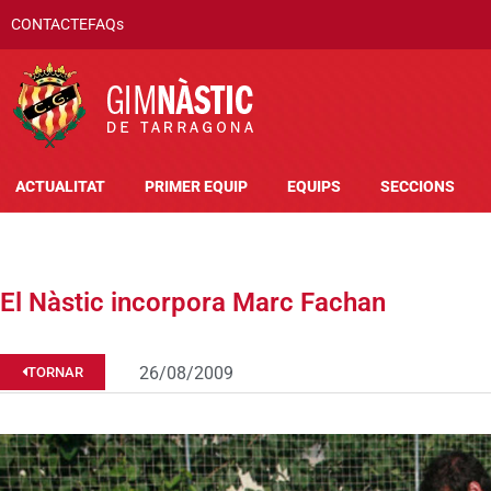
CONTACTE
FAQs
ACTUALITAT
PRIMER EQUIP
EQUIPS
SECCIONS
El Nàstic incorpora Marc Fachan
26/08/2009
TORNAR