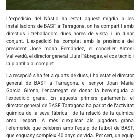
L'expedició del Nàstic ha estat aquest migdia a les
instal·lacions de BASF a Tarragona, on ha compartit amb
directius i treballadors dues hores de visita i un dinar
conjunt. L'expedició ha comptat amb la presència del
president José maría Fernández, el conseller Antoni
Vallverdú, el director general Lluís Fàbregas, el cos tècnic i
la plantilla al complet.
La recepció s'ha fet a quarts de dues, i ha estat el director
general de BASF a Tarragona, el senyor Joan Maria
Garcia Girona, l'encarregat de donar la benvinguda a
l'expedició grana. En aquests primers parlaments, el
director general de BASF Tarragona ha parlat de l'activitat
química de la seva fàbrica i de la relació de la química
amb l'esport. A més d'explicar als jugadors grana
l'efemèride que celebren amb l'equip de futbol de BASF,
que enguany compleix 40 anys de vida. Per cert, un equip