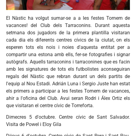
El Nàstic ha volgut sumar-se a a les festes Tornem de
vacances! del Club dels Tarraconins. Durant aquesta
setmana dos jugadors de la primera plantilla visitaran
cada dia els diferents centres cívics de la ciutat, on els
esperen tots els nois i noies d'aquesta entitat per a
compartir una estona amb ells, fer-se fotografies i signar
autògrafs. Aquells tarraconins i tarraconines que es facin
amb les signatures de tots els futbolistes aconseguiran
regals del Nàstic que rebran durant un dels partits de
l'equip al Nou Estadi. Adrián Luna i Sergio Juste han estat
els primers a participar a les festes Tornem de vacances,
ahir a l'oficina del Club. Avui seran Rodri i Álex Ortiz els
que visitaran el centre cívic de Torreforta.
Dimecres 5 d'octubre. Centre cívic de Sant Salvador.
Visita de Powel i Eloy Gila
Dijous 6 d'octubre. Centre cívic de Sant Pere i Sant Pau.