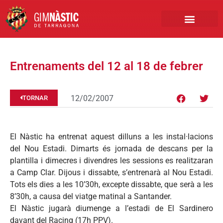
PRIMER EQUIP
MARCA NÀSTIC
INSCRIPCIONS FUTBO
BOTIGA ONLINE
Entrenaments del 12 al 18 de febrer
12/02/2007
TORNAR
El Nàstic ha entrenat aquest dilluns a les instal·lacions
del Nou Estadi. Dimarts és jornada de descans per la
plantilla i dimecres i divendres les sessions es realitzaran
a Camp Clar. Dijous i dissabte, s’entrenarà al Nou Estadi.
Tots els dies a les 10’30h, excepte dissabte, que serà a les
8’30h, a causa del viatge matinal a Santander.
El Nàstic jugarà diumenge a l’estadi de El Sardinero
davant del Racing (17h PPV).